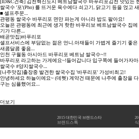
[ID&C건축] 김천혁신도시 베트남쌀국수
바푸리포
김천 맛있는 한.
쌀국수 '포'(Pho) 를 뜨거운 육수에다 쇠고기, 닭고기 등을 얹고
■ 셀프주문...
관평동 쌀국수
바푸리포
면만 파는게 아니라 밥도 팔아요!
오늘은 관평동에 최근에 생겨 핫한 바푸리보 베트남쌀국수 집에 
기가 다른...
배곧맛집)
바푸리포
셀프서비스에 부담없는 젊은 언니.아재들이 가볍게 즐기기 좋은 곳
새콤달콤 좋음...
인천 구월동 아시아드
바푸리포
베트남 쌀국수~!!
바푸리포
라고하는 가게에요~!들어갑니다 입구쪽에 들어가자마자 
쌀국수 #양지쌀국수...
[나주맛집]출장중 발견한 쌀국수집 '
바푸리포
' 가성비최고!
안녕하세요 하늘이에요~ (데헷) 계약건 때문에 나주에 출장을 
구는 심플했어요...
더보기
2015 대한민국 브랜드스타
2
브랜드스톡
식
'ISO 9001'인증취득