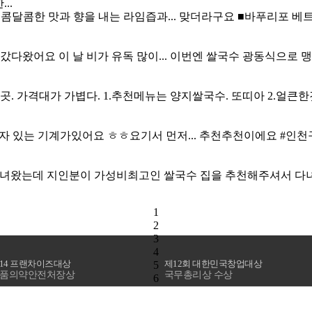
..
 새콤달콤한 맛과 향을 내는 라임즙과... 맞더라구요 ■
바푸리포
베트
갔다왔어요 이 날 비가 유독 많이... 이번엔 쌀국수 광동식으로
. 가격대가 가볍다. 1.추천메뉴는 양지쌀국수. 또띠아 2.얼큰
있는 기계가있어요 ㅎㅎ요기서 먼저... 추천추천이에요 #인천구
다녀왔는데 지인분이 가성비최고인 쌀국수 집을 추천해주셔서 다녀
1
2
3
4
014 프랜차이즈대상
제12회 대한민국창업대상
5
품의약안전처장상
국무총리상 수상
6
7
8