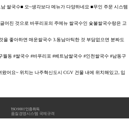
남 쌀국수■ 오~생각보다 메뉴가 다양하네요 ■무인 주문 시스템
 맹글어진 것으로
바푸리포
의 주메뉴 쌀국수인 숯불쌀국수랑은 고
한것을 좋아하면 매운쌀국수 3.동남아틱한 것 부담없으면 분짜도
월동 #쌀국수 #
바푸리포
#베트남쌀국수 #인천쌀국수 #남동구
왔어요~ 위치는 나주혁신도시 CGV 건물 내에 위치해있고, 입
'ISO 9001'인증취득
품질경영시스템 국제규격