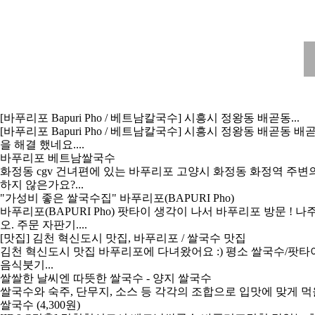
[
바푸리포
Bapuri Pho / 베트남칼국수] 시흥시 정왕동 배곧동...
[
바푸리포
Bapuri Pho / 베트남칼국수] 시흥시 정왕동 배
을 해결 했네요....
바푸리포
베트남쌀국수
화정동 cgv 건녀편에 있는
바푸리포
고양시 화정동 화정역 주변의 
하지 않은가요?...
"가성비 좋은 쌀국수집"
바푸리포
(BAPURI Pho)
바푸리포
(BAPURI Pho) 팟타이 생각이 나서
바푸리포
방문 ! 나
오. 주문 자판기....
[맛집] 김천 혁신도시 맛집,
바푸리포
/ 쌀국수 맛집
김천 혁신도시 맛집
바푸리포
에 다녀왔어요 :) 평소 쌀국수/팟
음식붓기...
쌀쌀한 날씨엔 따뜻한 쌀국수 - 양지 쌀국수
쌀국수와 숙주, 단무지, 소스 등 각각의 조합으로 입맛에 맞게 먹
쌀국수 (4,300원)