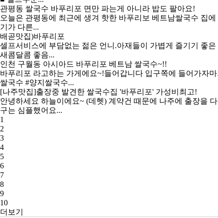
관평동 쌀국수
바푸리포
면만 파는게 아니라 밥도 팔아요!
오늘은 관평동에 최근에 생겨 핫한 바푸리보 베트남쌀국수 집에 
기가 다른...
배곧맛집)
바푸리포
셀프서비스에 부담없는 젊은 언니.아재들이 가볍게 즐기기 좋은 곳
새콤달콤 좋음...
인천 구월동 아시아드
바푸리포
베트남 쌀국수~!!
바푸리포
라고하는 가게에요~!들어갑니다 입구쪽에 들어가자마자 
쌀국수 #양지쌀국수...
[나주맛집]출장중 발견한 쌀국수집 '
바푸리포
' 가성비최고!
안녕하세요 하늘이에요~ (데헷) 계약건 때문에 나주에 출장을 
구는 심플했어요...
1
2
3
4
5
6
7
8
9
10
더보기