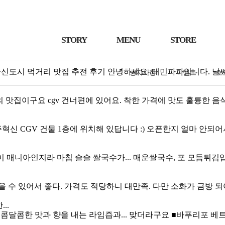
STORY
MENU
STORE
검색결과입니다. :: 검색건수 : 798건
곧동 배곧신도시 먹거리 맛집 추전 후기 안녕하세요 .태민파파입니다
공지사항
이벤트
보
맛집이구요 cgv 건너편에 있어요. 착한 가격에 맛도 훌륭한 음식
주혁신 CGV 건물 1층에 위치해 있답니다 :) 오픈한지 얼마 안
타이 매니아인지라 마침 슬슬 쌀국수가... 매운쌀국수, 포 모듬
을 수 있어서 좋다. 가격도 적당하니 대만족. 다만 소화가 금방 되
..
 새콤달콤한 맛과 향을 내는 라임즙과... 맞더라구요 ■
바푸리포
베트