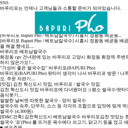
SNS
바푸리포는 언제나 고객님들과 소통할 준비가 되어있습니다.
항상 함께하겠습니다.
블로그
인스타그램
[
바푸리포
Bapuri Pho / 베트남칼국수] 시흥시 정왕동 배곧동...
[
바푸리포
Bapuri Pho / 베트남칼국수] 시흥시 정왕동 배
을 해결 했네요....
바푸리포
베트남쌀국수
화정동 cgv 건녀편에 있는
바푸리포
고양시 화정동 화정역 주변의 
하지 않은가요?...
"가성비 좋은 쌀국수집"
바푸리포
(BAPURI Pho)
바푸리포
(BAPURI Pho) 팟타이 생각이 나서
바푸리포
방문 ! 나
오. 주문 자판기....
[맛집] 김천 혁신도시 맛집,
바푸리포
/ 쌀국수 맛집
김천 혁신도시 맛집
바푸리포
에 다녀왔어요 :) 평소 쌀국수/팟
음식붓기...
쌀쌀한 날씨엔 따뜻한 쌀국수 - 양지 쌀국수
쌀국수와 숙주, 단무지, 소스 등 각각의 조합으로 입맛에 맞게 먹
쌀국수 (4,300원)
[ID&C건축] 김천혁신도시 베트남쌀국수
바푸리포
김천 맛있는 한.
쌀국수 '포'(Pho) 를 뜨거운 육수에다 쇠고기, 닭고기 등을 얹고
■ 셀프주문...