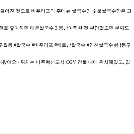
 맹글어진 것으로
바푸리포
의 주메뉴 쌀국수인 숯불쌀국수랑은 고
한것을 좋아하면 매운쌀국수 3.동남아틱한 것 부담없으면 분짜도
월동 #쌀국수 #
바푸리포
#베트남쌀국수 #인천쌀국수 #남동구
왔어요~ 위치는 나주혁신도시 CGV 건물 내에 위치해있고, 입