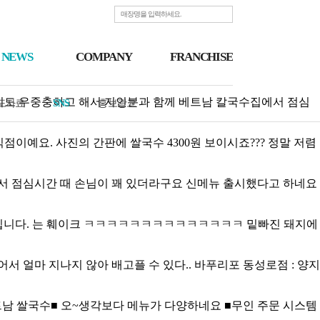
Find a store
NEWS
COMPANY
FRANCHISE
. 날씨도 우중충하고 해서 지인분과 함께 베트남 칼국수집에서 점심
도자료
SNS
홍보광고
점이예요. 사진의 간판에 쌀국수 4300원 보이시죠??? 정말 저렴
되어서 점심시간 때 손님이 꽤 있더라구요 신메뉴 출시했다고 하네요
튀김입니다. 는 훼이크 ㅋㅋㅋㅋㅋㅋㅋㅋㅋㅋㅋㅋㅋㅋ 밑빠진 돼지에
어서 얼마 지나지 않아 배고플 수 있다..
바푸리포
동성로점 : 양지
남 쌀국수■ 오~생각보다 메뉴가 다양하네요 ■무인 주문 시스템